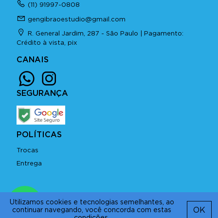
(11) 91997-0808
gengibraoestudio@gmail.com
R. General Jardim, 287 - São Paulo | Pagamento:
Crédito à vista, pix
CANAIS
SEGURANÇA
POLÍTICAS
Trocas
Entrega
Copyright © 2026 GENGIBRÃO
Utilizamos cookies e tecnologias semelhantes, ao
criado com
AppCollaborative
OK
continuar navegando, você concorda com estas