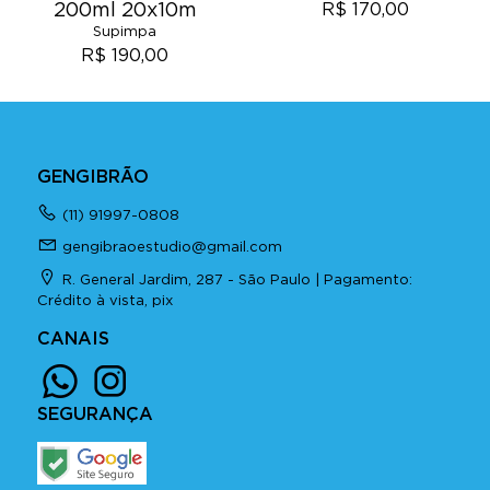
200ml 20x10m
R$ 170,00
Supimpa
R$ 190,00
GENGIBRÃO
(11) 91997-0808
gengibraoestudio@gmail.com
R. General Jardim, 287 - São Paulo | Pagamento:
Crédito à vista, pix
CANAIS
SEGURANÇA