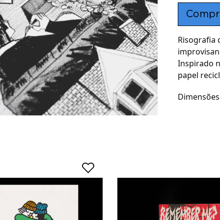
Compr
Risografia
improvisand
Inspirado 
papel recic
Dimensões: