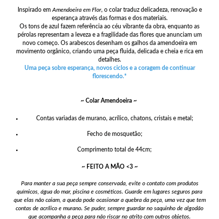
Inspirado em
Amendoeira em Flor
, o colar traduz delicadeza, renovação e
esperança através das formas e dos materiais.
Os tons de azul fazem referência ao céu vibrante da obra, enquanto as
pérolas representam a leveza e a fragilidade das flores que anunciam um
novo começo. Os arabescos desenham os galhos da amendoeira em
movimento orgânico, criando uma peça fluida, delicada e cheia e rica em
detalhes.
Uma peça sobre esperança, novos ciclos e a coragem de continuar
florescendo.*
~ Colar Amendoeira ~
Contas variadas de murano, acrílico, chatons, cristais e metal;
Fecho de mosquetão;
Comprimento total de 44cm;
~ FEITO A MÃO <3 ~
Para manter a sua peça sempre conservada, evite o contato com produtos
químicos, água do mar, piscina e cosméticos. Guarde em lugares seguros para
que elas não caiam, a queda pode ocasionar a quebra da peça, uma vez que tem
contas de acrílico e murano. Se puder, sempre guardar no saquinho de algodão
que acompanha a peça para não riscar no atrito com outros objetos.