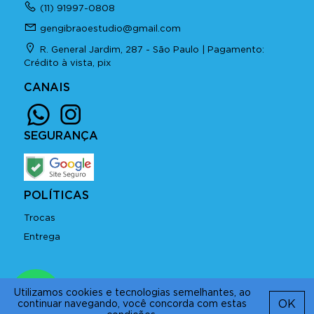
(11) 91997-0808
gengibraoestudio@gmail.com
R. General Jardim, 287 - São Paulo | Pagamento:
Crédito à vista, pix
CANAIS
SEGURANÇA
POLÍTICAS
Trocas
Entrega
Copyright © 2026 GENGIBRÃO
Utilizamos cookies e tecnologias semelhantes, ao
criado com
AppCollaborative
OK
continuar navegando, você concorda com estas