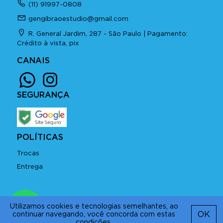
(11) 91997-0808
gengibraoestudio@gmail.com
R. General Jardim, 287 - São Paulo | Pagamento:
Crédito à vista, pix
CANAIS
SEGURANÇA
POLÍTICAS
Trocas
Entrega
Copyright © 2026 GENGIBRÃO
Utilizamos cookies e tecnologias semelhantes, ao
criado com
AppCollaborative
OK
continuar navegando, você concorda com estas
condições.