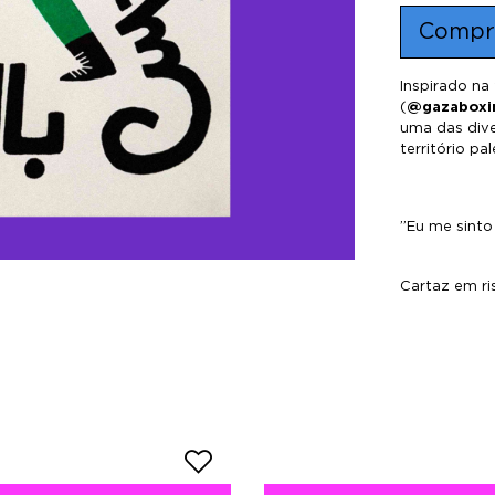
Compr
Inspirado na
(
@gazabox
uma das dive
território pal
”
Eu me sinto
Cartaz em ri