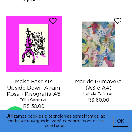
R$ 110,00
Make Fascists
Mar de Primavera
Upside Down Again
(A3 e A4)
Rosa - Risografia A5
Leticia Zaffalon
R$ 60,00
Túlio Cerquize
R$ 30,00
Utilizamos cookies e tecnologias semelhantes, ao
OK
continuar navegando, você concorda com estas
condições.