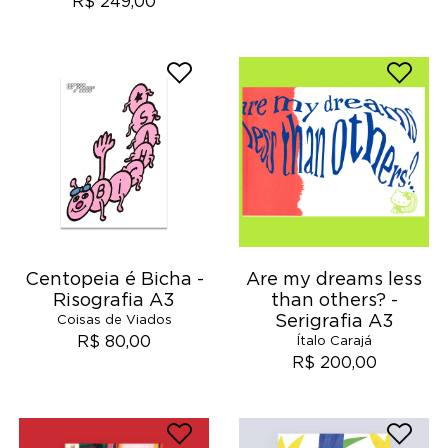
R$ 249,00
Centopeia é Bicha -
Are my dreams less
Risografia A3
than others? -
Serigrafia A3
Coisas de Viados
R$ 80,00
Ítalo Carajá
R$ 200,00