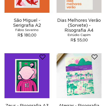
São Miguel -
Dias Melhores Verão
Serigrafia A2
(Sorvete) -
Risografia A4
Fábio Severino
R$ 180,00
Estúdio Capim
R$ 55,00
Zeus - Risografia A3
Aterrar - Risografia